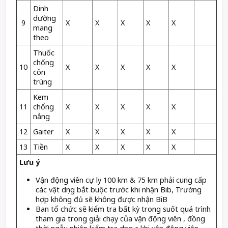
Dinh
dưỡng
9
X
X
X
X
X
mang
theo
Thuốc
chống
10
X
X
X
X
X
côn
trùng
Kem
11
chống
X
X
X
X
X
nắng
12
Gaiter
X
X
X
X
X
13
Tiền
X
X
X
X
X
Lưu ý
Vận động viên cự ly 100 km & 75 km phải cung cấp
các vật dụng bắt buộc trước khi nhận Bib, Trường
hợp không đủ sẽ không được nhận BiB
Ban tổ chức sẽ kiểm tra bất kỳ trong suốt quá trình
tham gia trong giải chạy của vận động viên , đồng