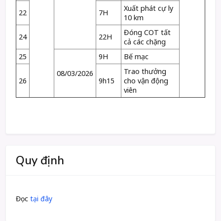
Xuất phát cự ly
22
7H
10 km
Đóng COT tất
24
22H
cả các chặng
25
9H
Bế mạc
Trao thưởng
08/03/2026
26
9h15
cho vận động
viên
Quy định
Đọc
tại đây