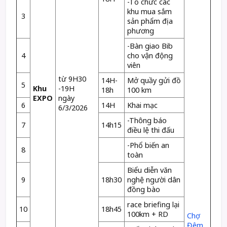
-Tổ chức các
khu mua sắm
3
sản phẩm địa
phương
-Bàn giao Bib
4
cho vận động
viên
từ 9H30
14H-
Mở quầy gửi đồ
5
Khu
-19H
18h
100 km
EXPO
ngày
6
14H
Khai mạc
6/3/2026
-Thông báo
7
14h15
điều lệ thi đấu
-Phổ biến an
8
toàn
Biểu diễn văn
9
18h30
nghệ người dân
đồng bào
race briefing lại
10
18h45
100km + RD
Chợ
Đêm