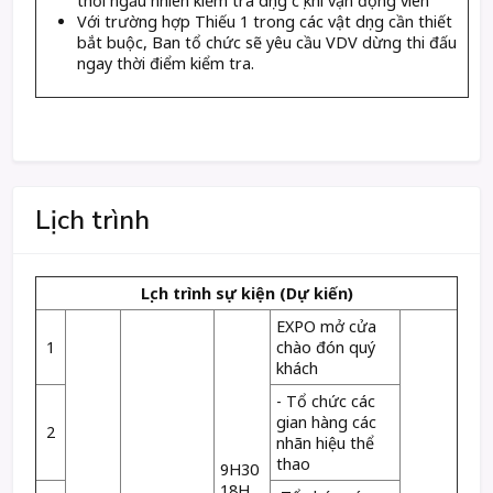
thời ngẫu nhiên kiểm tra dụng cụ khi vận động viên
Với trường hợp Thiếu 1 trong các vật dụng cần thiết
bắt buộc, Ban tổ chức sẽ yêu cầu VDV dừng thi đấu
ngay thời điểm kiểm tra.
Lịch trình
Lịch trình sự kiện (Dự kiến)
EXPO mở cửa
1
chào đón quý
khách
- Tổ chức các
gian hàng các
2
nhãn hiệu thể
thao
9H30
18H