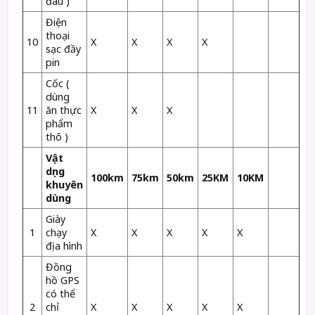
đau )
Điện
thoại
10
X
X
X
X
sạc đầy
pin
Cốc (
dùng
11
ăn thực
X
X
X
phẩm
thô )
Vật
dụng
100km
75km
50km
25KM
10KM
khuyên
dùng
Giày
1
chạy
X
X
X
X
X
địa hình
Đồng
hồ GPS
có thể
2
chỉ
X
X
X
X
X