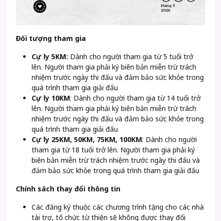
Đối tượng tham gia
Cự ly 5KM:
Dành cho người tham gia từ 5 tuổi trở
lên.
Người tham gia phải ký biên bản miễn trừ trách
nhiệm trước ngày thi đấu và đảm bảo sức khỏe trong
quá trình tham gia giải đấu
Cự ly 10KM
: Dành cho người tham gia từ 14 tuổi trở
lên. Người tham gia phải ký biên bản miễn trừ trách
nhiệm trước ngày thi đấu và đảm bảo sức khỏe trong
quá trình tham gia giải đấu
Cự ly 25KM, 50KM, 75KM, 100KM
: Dành cho người
tham gia từ 18 tuổi trở lên. Người tham gia phải ký
biên bản miễn trừ trách nhiệm trước ngày thi đấu và
đảm bảo sức khỏe trong quá trình tham gia giải đấu
Chính sách thay đổi thông tin
Các đăng ký thuộc các chương trình tặng cho các nhà
tài trợ, tổ chức từ thiện sẽ không được thay đổi