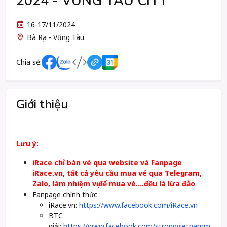
2024 - VUNG TAU CITY
16-17/11/2024
Bà Rịa - Vũng Tàu
Chia sẻ:
Giới thiệu
Lưu ý:
iRace chỉ bán vé qua website và Fanpage
iRace.vn, tất cả yêu cầu mua vé qua Telegram,
Zalo, làm nhiệm vụ để mua vé....đều là lừa đảo
Fanpage chính thức
iRace.vn:
https://www.facebook.com/iRace.vn
BTC
giải:
https://www.facebook.com/strongvietnamm