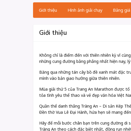
Giới thiệu
Hình ảnh giải chạy
Bảng giá
Giới thiệu
Không chỉ là điểm đến với thiên nhiên kỳ vĩ cùn
những cung đường bằng phẳng nhất hiện nay, lý 
Băng qua những tán cây bồ đề xanh mát đặc trưn
mình vào bản giao hưởng giữa thiên nhiên.
Mùa giải thứ 5 của Trang An Marathon được tổ 
tỏa tình yêu thể thao và vẻ đẹp văn hóa Việt N
Quần thể danh thắng Tràng An – Di sản Kép Thế G
Đền thờ Vua Lê Đại Hành, hứa hẹn sẽ mang đến 
Hãy để mỗi bước chân bạn trên cung đường di sả
Tràng An theo cách đặc biệt nhất, đồng run nhé