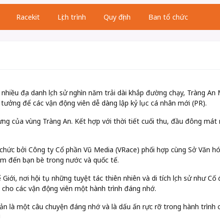
Racekit
Lịch trình
Quy định
Ban tổ chức
g nhiều địa danh lịch sử nghìn năm trải dài khắp đường chạy, Tràng 
tưởng để các vận động viên dễ dàng lập kỷ lục cá nhân mới (PR).
g của vùng Tràng An. Kết hợp với thời tiết cuối thu, đầu đông mát m
chức bởi Công ty Cổ phần Vũ Media (VRace) phối hợp cùng Sở Văn hóa
am đến bạn bè trong nước và quốc tế.
iới, nơi hội tụ những tuyệt tác thiên nhiên và di tích lịch sử như C
cho các vận động viên một hành trình đáng nhớ.
n là một câu chuyện đáng nhớ và là dấu ấn rực rỡ trong hành trình 
!