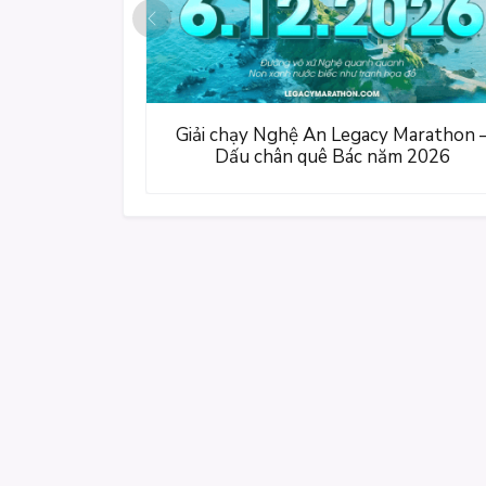
P
r
e
v
i
Giải chạy Nghệ An Legacy Marathon 
o
Dấu chân quê Bác năm 2026
u
s