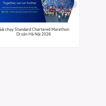
N
e
x
t
iải chạy Standard Chartered Marathon
Di sản Hà Nội 2026