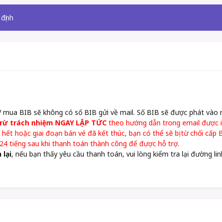
định
V mua BIB sẽ không có số BIB gửi về mail. Số BIB sẽ được phát vào 
trừ trách nhiệm NGAY LẬP TỨC
theo hướng dẫn trong email được i
 hết hoặc giai đoạn bán vé đã kết thúc, bạn có thể sẽ bị từ chối cấ
g 24 tiếng sau khi thanh toán thành công để được hỗ trợ.
 lại
, nếu bạn thấy yêu cầu thanh toán, vui lòng kiểm tra lại đường li