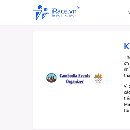
M
K
Tha
ơn 
nhi
tha
Vì 
các
tiế
Mar
tối