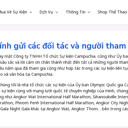
ua Vé Sự Kiện
Dịch Vụ
Thông Tin
Shop Thể Thao
ính gửi các đối tác và người tham 
y mặt Công ty TNHH Tổ chức Sự kiện Campuchia. cũng như Ủy ban 
sâu sắc và lời cảm ơn chân thành nhất đến tất cả những người tham 
ều năm qua đã tham gia cũng như hợp tác trong các sự kiện liên tục
o và văn hóa tại Campuchia.
chúng tôi là nhà tổ chức các sự kiện của Ủy ban Olympic Quốc gia 
 sự kiện cùng với mạng lưới quốc tế chuyên nghiệp của mình, chúng 
ng như Angkor Wat International Half Marathon, Sihanoukville Inter
athon, Phnom Penh International Half Marathon, Angkor City Nigh
 Gala Night Gala khác tại Angkor Wat, Angkor Thom… bên trong các d